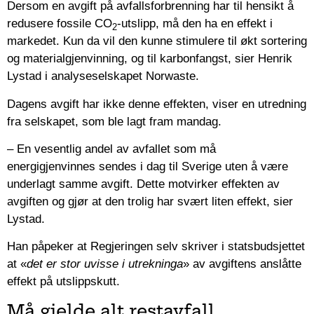
Dersom en avgift på avfallsforbrenning har til hensikt å
redusere fossile CO
-utslipp, må den ha en effekt i
2
markedet. Kun da vil den kunne stimulere til økt sortering
og materialgjenvinning, og til karbonfangst, sier Henrik
Lystad i analyseselskapet Norwaste.
Dagens avgift har ikke denne effekten, viser en utredning
fra selskapet, som ble lagt fram mandag.
– En vesentlig andel av avfallet som må
energigjenvinnes sendes i dag til Sverige uten å være
underlagt samme avgift. Dette motvirker effekten av
avgiften og gjør at den trolig har svært liten effekt, sier
Lystad.
Han påpeker at Regjeringen selv skriver i statsbudsjettet
at «
det er stor uvisse i utrekninga
» av avgiftens anslåtte
effekt på utslippskutt.
Må gjelde alt restavfall