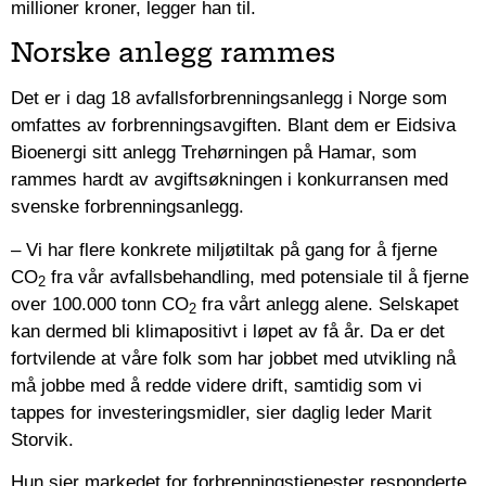
millioner kroner, legger han til.
Norske anlegg rammes
Det er i dag 18 avfallsforbrenningsanlegg i Norge som
omfattes av forbrenningsavgiften. Blant dem er Eidsiva
Bioenergi sitt anlegg Trehørningen på Hamar, som
rammes hardt av avgiftsøkningen i konkurransen med
svenske forbrenningsanlegg.­
– Vi har flere konkrete miljøtiltak på gang for å fjerne
CO
fra vår avfallsbehandling, med potensiale til å fjerne
2
over 100.000 tonn CO
fra vårt anlegg alene. Selskapet
2
kan dermed bli klimapositivt i løpet av få år. Da er det
fortvilende at våre folk som har jobbet med utvikling nå
må jobbe med å redde videre drift, samtidig som vi
tappes for investeringsmidler, sier daglig leder Marit
Storvik.
Hun sier markedet for forbrenningstjenester responderte