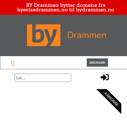
BY Drammen bytter domene fra
byavisadrammen.no til bydrammen.no
ABONNER!
ANNONSE