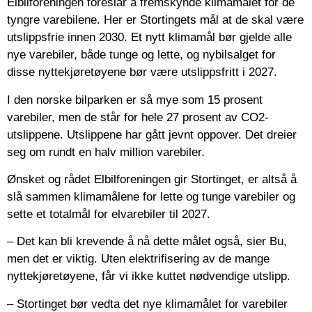
Elbilforeningen foreslår å fremskynde klimamålet for de
tyngre varebilene. Her er Stortingets mål at de skal være
utslippsfrie innen 2030. Et nytt klimamål bør gjelde alle
nye varebiler, både tunge og lette, og nybilsalget for
disse nyttekjøretøyene bør være utslippsfritt i 2027.
I den norske bilparken er så mye som 15 prosent
varebiler, men de står for hele 27 prosent av CO2-
utslippene. Utslippene har gått jevnt oppover. Det dreier
seg om rundt en halv million varebiler.
Ønsket og rådet Elbilforeningen gir Stortinget, er altså å
slå sammen klimamålene for lette og tunge varebiler og
sette et totalmål for elvarebiler til 2027.
– Det kan bli krevende å nå dette målet også, sier Bu,
men det er viktig. Uten elektrifisering av de mange
nyttekjøretøyene, får vi ikke kuttet nødvendige utslipp.
– Stortinget bør vedta det nye klimamålet for varebiler