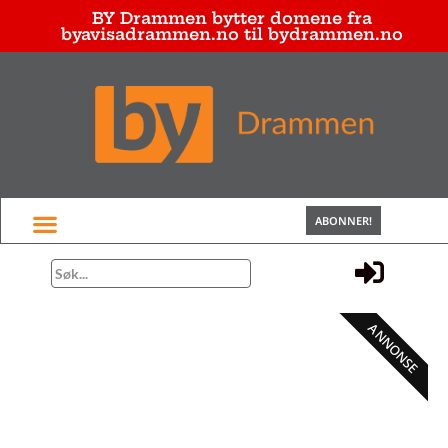
BY Drammen bytter domene fra
byavisadrammen.no til bydrammen.no
ABONNER!
ANNONSE