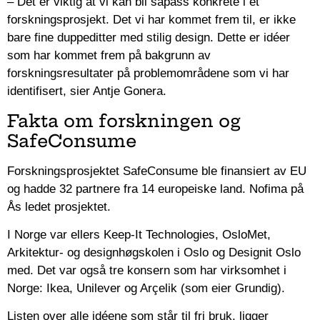
– Det er viktig at vi kan bli såpass konkrete i et
forskningsprosjekt. Det vi har kommet frem til, er ikke
bare fine duppeditter med stilig design. Dette er idéer
som har kommet frem på bakgrunn av
forskningsresultater på problemområdene som vi har
identifisert, sier Antje Gonera.
Fakta om forskningen og
SafeConsume
Forskningsprosjektet SafeConsume ble finansiert av EU
og hadde 32 partnere fra 14 europeiske land. Nofima på
Ås ledet prosjektet.
I Norge var ellers Keep-It Technologies, OsloMet,
Arkitektur- og designhøgskolen i Oslo og Designit Oslo
med. Det var også tre konsern som har virksomhet i
Norge: Ikea, Unilever og Arçelik (som eier Grundig).
Listen over alle idéene som står til fri bruk, ligger