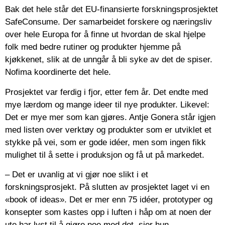
Bak det hele står det EU-finansierte forskningsprosjektet
SafeConsume. Der samarbeidet forskere og næringsliv
over hele Europa for å finne ut hvordan de skal hjelpe
folk med bedre rutiner og produkter hjemme på
kjøkkenet, slik at de unngår å bli syke av det de spiser.
Nofima koordinerte det hele.
Prosjektet var ferdig i fjor, etter fem år. Det endte med
mye lærdom og mange ideer til nye produkter. Likevel:
Det er mye mer som kan gjøres. Antje Gonera står igjen
med listen over verktøy og produkter som er utviklet et
stykke på vei, som er gode idéer, men som ingen fikk
mulighet til å sette i produksjon og få ut på markedet.
– Det er uvanlig at vi gjør noe slikt i et
forskningsprosjekt. På slutten av prosjektet laget vi en
«book of ideas». Det er mer enn 75 idéer, prototyper og
konsepter som kastes opp i luften i håp om at noen der
ute har lyst til å gjøre noe med det, sier hun.