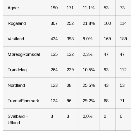
Agder
190
171
11,1%
53
73
Rogaland
307
252
21,8%
100
114
Vestland
434
398
9,0%
169
189
MøreogRomsdal
135
132
2,3%
47
47
Trøndelag
264
239
10,5%
93
112
Nordland
123
98
25,5%
43
53
Troms/Finnmark
124
96
29,2%
68
71
Svalbard +
3
3
0,0%
0
0
Utland