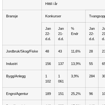
Hittil i år
Bransje
Konkurser
Tvangsopp
Jan
Jan
%
Jan
J
22-
21-
Endr
22-
2
d.d.
d.d.
d.d.
d.
Jordbruk/Skog/Fiske
48
43
11,6%
28
2
Industri
156
137
13,9%
55
6
Bygg/Anlegg
1
1
3,9%
284
3
102
061
Engro/Agentur
189
151
25,2%
96
1