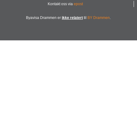
Kontakt oss via
epost
Byavisa Drammen er
ikke relatert
til
BY Drammen
.