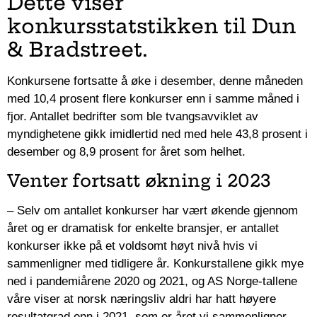
Dette viser
konkursstatstikken til Dun
& Bradstreet.
Konkursene fortsatte å øke i desember, denne måneden
med 10,4 prosent flere konkurser enn i samme måned i
fjor. Antallet bedrifter som ble tvangsavviklet av
myndighetene gikk imidlertid ned med hele 43,8 prosent i
desember og 8,9 prosent for året som helhet.
Venter fortsatt økning i 2023
– Selv om antallet konkurser har vært økende gjennom
året og er dramatisk for enkelte bransjer, er antallet
konkurser ikke på et voldsomt høyt nivå hvis vi
sammenligner med tidligere år. Konkurstallene gikk mye
ned i pandemiårene 2020 og 2021, og AS Norge-tallene
våre viser at norsk næringsliv aldri har hatt høyere
resultatgrad enn i 2021, som er året vi sammenligner