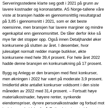
Serveringsstedene klarte seg godt i 2021 på grunn av
lavere kostnader og koronastøtte. AS Norge-tallene våre
viste at bransjen hadde en gjennomsnittlig resultatgrad
på 3,85 i gjennomsnitt i 2021, som er det beste
noensinne, men bransjen har lavere marginer og mindre
egenkapital enn gjennomsnittet. De tåler derfor ikke så
mye før det stopper opp. Også innen Detaljhandel øker
konkursene på slutten av året. I desember, hvor
julesalget normalt redder mange butikker, økte
konkursene med hele 39,4 prosent. For hele året 2022
hadde denne bransjen en konkursøkning på 17 prosent.
Bygg og Anlegg er den bransjen med flest konkurser,
men økningen i 2022 har vært på moderate 3,9 prosent.
Imidlertid økte antallet konkurser voldsomt i den siste
måneden av 2022 med 31,4 prosent. – Fortsatt høye
materialkostnader, høyere renter, synkende
eiendomspriser, dyrere personalkostnader og forbud mot