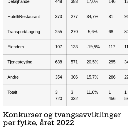
Detaljhandel
448
383
17,0%
146
1
Hotell/Restaurant
373
277
34,7%
81
9
Transport/Lagring
255
270
-5,6%
68
8
Eiendom
107
133
-19,5%
117
1
Tjenesteyting
688
571
20,5%
295
3
Andre
354
306
15,7%
286
2
Totalt
3
3
11,6%
1
1
720
332
456
5
Konkurser og tvangsavviklinger
per fylke, året 2022