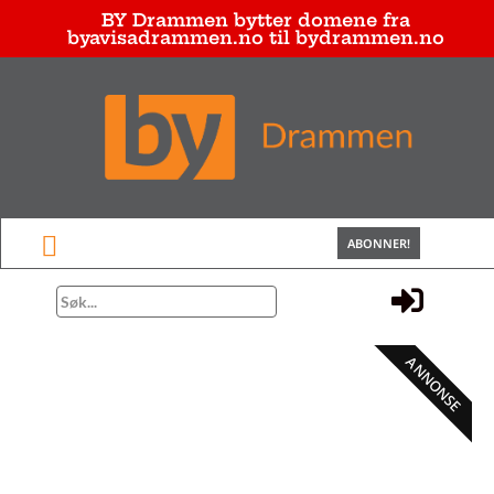
BY Drammen bytter domene fra
byavisadrammen.no til bydrammen.no
ABONNER!
ANNONSE