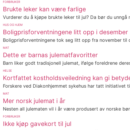
FORBRUKER
Brukte leker kan være farlige
Vurderer du å kjøpe brukte leker til jul? Da bør du unngå m
HUS OG HJEM
Boligprisforventningene litt opp i desember
Boligprisforventningene tok seg litt opp fra november til 
MAT
Dette er barnas julematfavoritter
Barn liker godt tradisjonell julemat, ifølge foreldrene dere
HELSE
Kortfattet kostholdsveiledning kan gi betyd
Forskere ved Diakonhjemmet sykehus har tatt initiativet til
MAT
Mer norsk julemat i år
Nesten all julematen vil i år være produsert av norske bønd
FORBRUKER
Ikke kjøp gavekort til jul