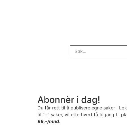
gibesparende oppgraderinger
Abonnèr i dag!
Du får rett til å publisere egne saker i Lo
til “+” saker, vil etterhvert få tilgang til 
99,-/mnd
.