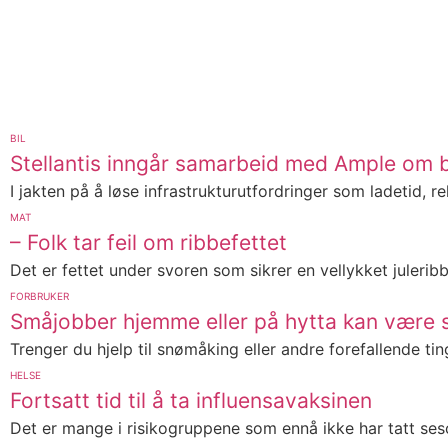
BIL
Stellantis inngår samarbeid med Ample om b
I jakten på å løse infrastrukturutfordringer som ladetid, re
MAT
– Folk tar feil om ribbefettet
Det er fettet under svoren som sikrer en vellykket julerib
FORBRUKER
Småjobber hjemme eller på hytta kan være s
Trenger du hjelp til snømåking eller andre forefallende tin
HELSE
Fortsatt tid til å ta influensavaksinen
Det er mange i risikogruppene som ennå ikke har tatt seso