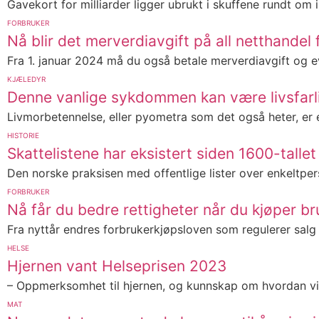
Gavekort for milliarder ligger ubrukt i skuffene rundt om i
FORBRUKER
Nå blir det merverdiavgift på all netthandel 
Fra 1. januar 2024 må du også betale merverdiavgift og ev
KJÆLEDYR
Denne vanlige sykdommen kan være livsfarli
Livmorbetennelse, eller pyometra som det også heter, er e
HISTORIE
Skattelistene har eksistert siden 1600-tallet
Den norske praksisen med offentlige lister over enkeltper
FORBRUKER
Nå får du bedre rettigheter når du kjøper br
Fra nyttår endres forbrukerkjøpsloven som regulerer salg 
HELSE
Hjernen vant Helseprisen 2023
– Oppmerksomhet til hjernen, og kunnskap om hvordan vi b
MAT