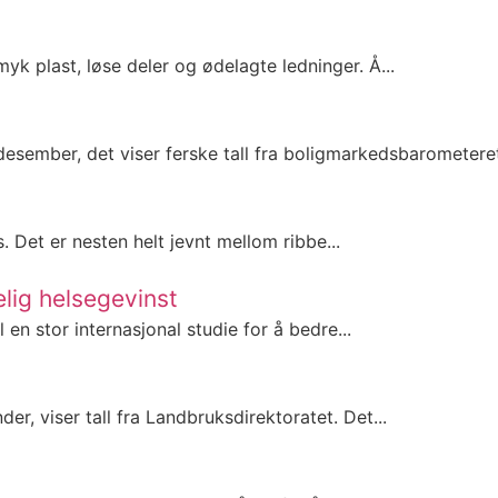
yk plast, løse deler og ødelagte ledninger. Å...
desember, det viser ferske tall fra boligmarkedsbarometeret.
s. Det er nesten helt jevnt mellom ribbe...
elig helsegevinst
 en stor internasjonal studie for å bedre...
er, viser tall fra Landbruksdirektoratet. Det...