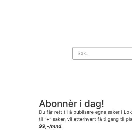
gibesparende oppgraderinger
Abonnèr i dag!
Du får rett til å publisere egne saker i Lo
til “+” saker, vil etterhvert få tilgang til 
99,-/mnd
.