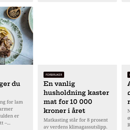
FORBRUKER
ager du
En vanlig
husholdning kaster
mat for 10 000
ng for lam
varmer
kroner i året
N
kulden er
ø
Matkasting står for 8 prosent
 –...
R
av verdens klimagassutslipp.