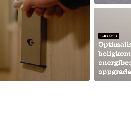
FORBRUKER
Optimali
boligkom
energibe
oppgrade