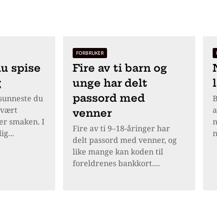
FORBRUKER
du spise
Fire av ti barn og
g
unge har delt
passord med
 sunneste du
B
svært
a
venner
er smaken. I
n
Fire av ti 9–18-åringer har
ig...
n
delt passord med venner, og
like mange kan koden til
foreldrenes bankkort....