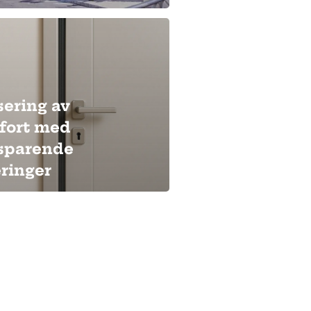
sering av
fort med
sparende
ringer