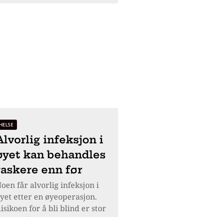
HELSE
Alvorlig infeksjon i
øyet kan behandles
raskere enn før
oen får alvorlig infeksjon i
yet etter en øyeoperasjon.
isikoen for å bli blind er stor