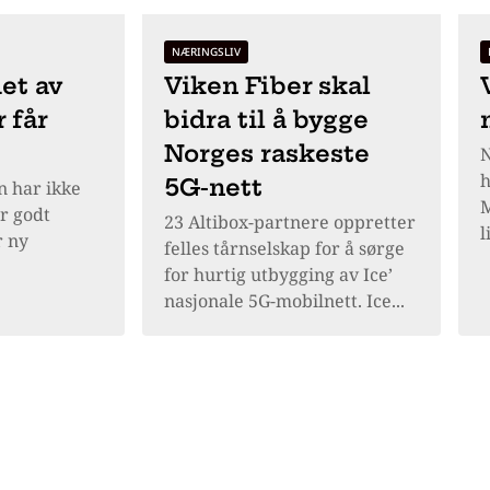
NÆRINGSLIV
et av
Viken Fiber skal
 får
bidra til å bygge
Norges raskeste
N
h
5G-nett
n har ikke
M
er godt
23 Altibox-partnere oppretter
l
r ny
felles tårnselskap for å sørge
for hurtig utbygging av Ice’
nasjonale 5G-mobilnett. Ice...