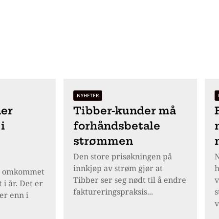
NYHETER
er
Tibber-kunder må
i
forhåndsbetale
strømmen
Den store prisøkningen på
N
innkjøp av strøm gjør at
h
r omkommet
Tibber ser seg nødt til å endre
v
 i år. Det er
faktureringspraksis...
s
er enn i
v
.