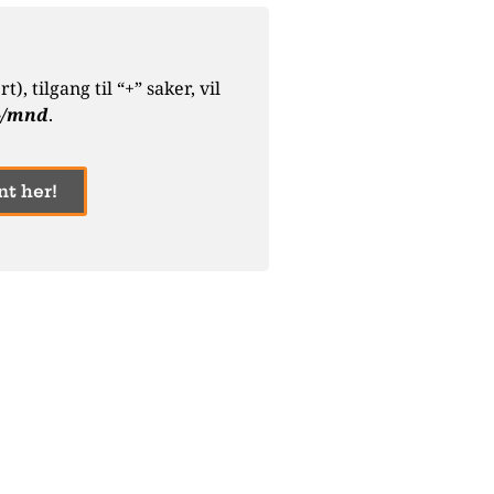
, tilgang til “+” saker, vil
,-/mnd
.
t her!