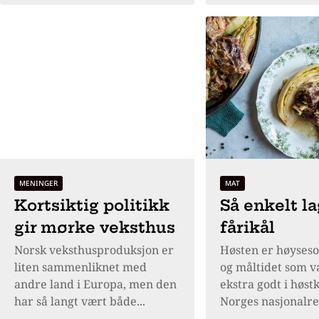
MENINGER
MAT
Kortsiktig politikk
Så enkelt l
gir mørke veksthus
fårikål
Norsk veksthusproduksjon er
Høsten er høyseso
liten sammenliknet med
og måltidet som 
andre land i Europa, men den
ekstra godt i høst
har så langt vært både...
Norges nasjonalrett