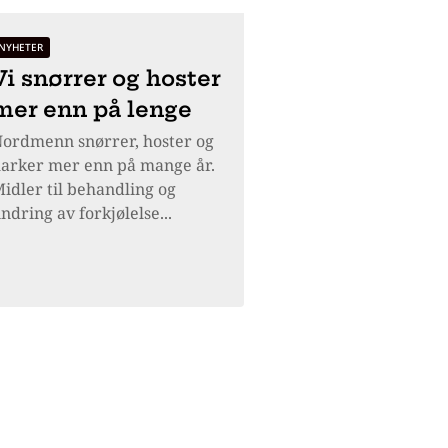
NYHETER
Vi snørrer og hoster
mer enn på lenge
ordmenn snørrer, hoster og
arker mer enn på mange år.
idler til behandling og
indring av forkjølelse...