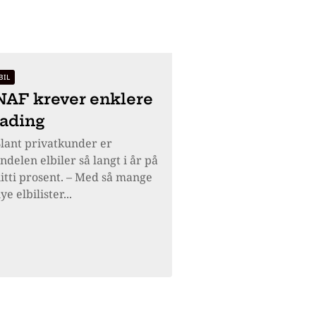
BIL
NAF krever enklere
lading
lant privatkunder er
ndelen elbiler så langt i år på
itti prosent. – Med så mange
ye elbilister...