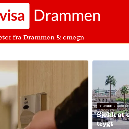
eter fra Drammen & omegn
FORBRUKER
Sjekk at 
trygt