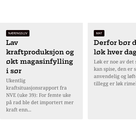
NÆRINGSLIV
MAT
Lav
Derfor bør 
kraftproduksjon og
løk hver da
økt magasinfylling
Løk er noe av det
kan spise, den er 
i sør
anvendelig og løft
Ukentlig
tillegg er løk rimel
kraftsituasjonsrapport fra
NVE (uke 39): For femte uke
på rad ble det importert mer
kraft enn...