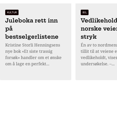
KULTUR
BIL
Juleboka rett inn
Vedlikehold
på
norske veier
bestselgerlistene
stryk
Kristine Storli Henningsens
Én av to nordmen
nye bok «Et siste trassig
tillit til at veiene 
forsøk» handler om et ønske
vedlikeholdt, vise
om å lage en perfekt...
undersøkelse. –...