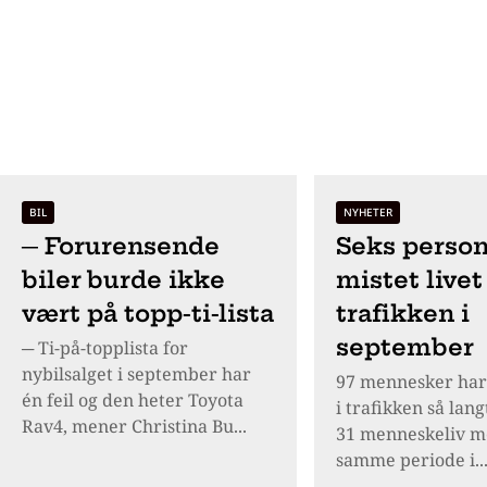
BIL
NYHETER
─ Forurensende
Seks person
biler burde ikke
mistet livet 
vært på topp-ti-lista
trafikken i
september
─ Ti-på-topplista for
nybilsalget i september har
97 mennesker ha
én feil og den heter Toyota
i trafikken så langt
Rav4, mener Christina Bu...
31 menneskeliv m
samme periode i..