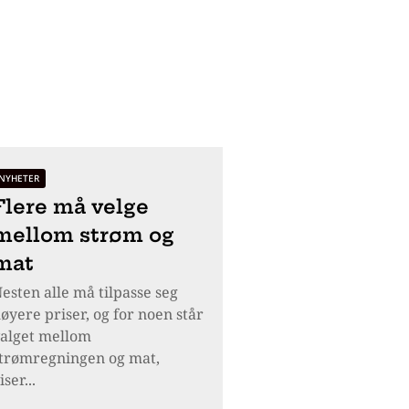
NYHETER
Flere må velge
mellom strøm og
mat
esten alle må tilpasse seg
øyere priser, og for noen står
alget mellom
trømregningen og mat,
iser...