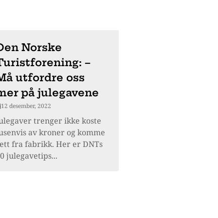
Den Norske
Turistforening: –
Må utfordre oss
mer på julegavene
12 desember, 2022
ulegaver trenger ikke koste
usenvis av kroner og komme
ett fra fabrikk. Her er DNTs
0 julegavetips...