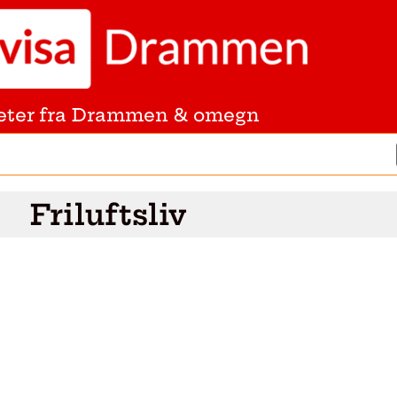
eter fra Drammen & omegn
Friluftsliv