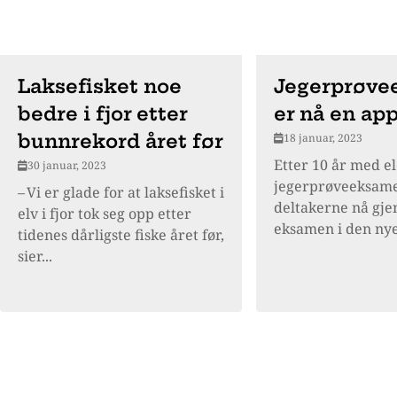
Laksefisket noe
Jegerprøv
bedre i fjor etter
er nå en ap
bunnrekord året før
18 januar, 2023
Etter 10 år med e
30 januar, 2023
jegerprøveeksame
– Vi er glade for at laksefisket i
deltakerne nå gj
elv i fjor tok seg opp etter
eksamen i den nye
tidenes dårligste fiske året før,
sier...