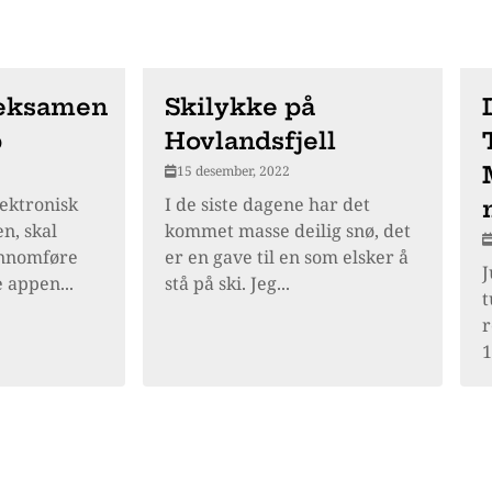
eeksamen
Skilykke på
p
Hovlandsfjell
15 desember, 2022
lektronisk
I de siste dagene har det
n, skal
kommet masse deilig snø, det
ennomføre
er en gave til en som elsker å
J
 appen...
stå på ski. Jeg...
t
r
1