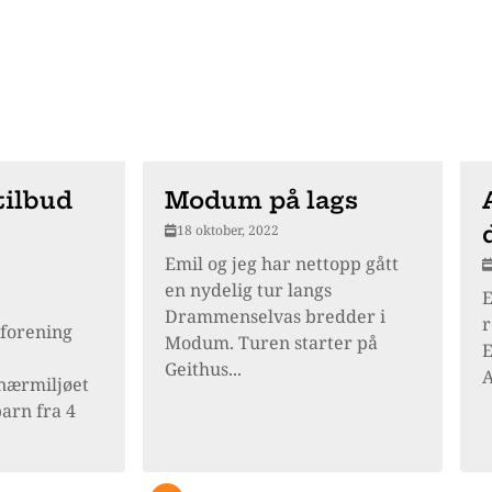
tilbud
Modum på lags
18 oktober, 2022
Emil og jeg har nettopp gått
en nydelig tur langs
E
Drammenselvas bredder i
r
tforening
Modum. Turen starter på
E
Geithus...
A
 nærmiljøet
arn fra 4