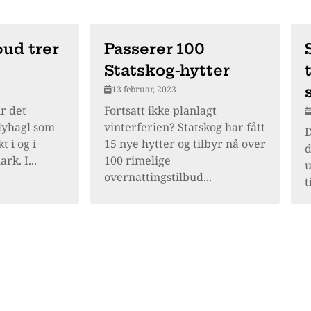
bud trer
Passerer 100
Statskog-hytter
13 februar, 2023
ir det
Fortsatt ikke planlagt
lyhagl som
vinterferien? Statskog har fått
D
 i og i
15 nye hytter og tilbyr nå over
d
k. I...
100 rimelige
u
overnattingstilbud...
t