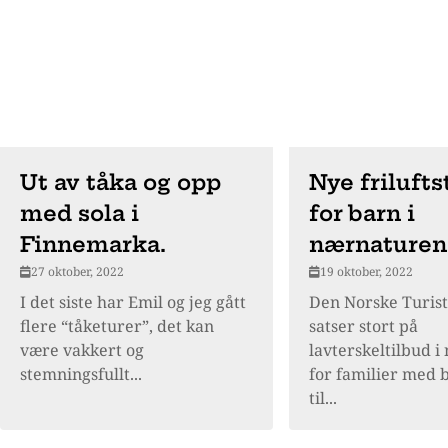
Ut av tåka og opp
Nye frilufts
med sola i
for barn i
Finnemarka.
nærnaturen
27 oktober, 2022
19 oktober, 2022
I det siste har Emil og jeg gått
Den Norske Turis
flere “tåketurer”, det kan
satser stort på
være vakkert og
lavterskeltilbud i
stemningsfullt...
for familier med b
til...